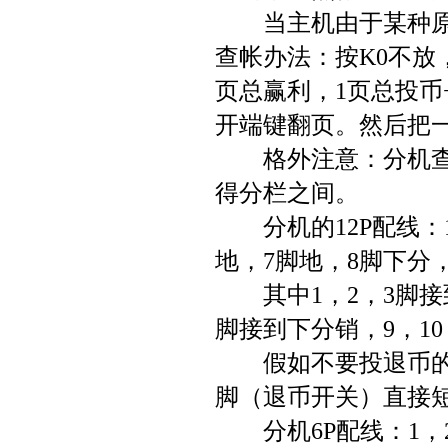
当主机由于某种原因
查帐办法：按K0不放
页总赢利，1页总投币
开端键翻页。然后把
格外注意：分机查帐
得分栏之间。
分机的12P配线：1脚
地，7脚地，8脚下分，
其中1，2，3脚接到
脚接到下分销，9，1
假如不要投退币的话
脚（退币开关）直接
分机6P配线：1，2脚