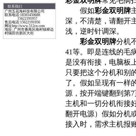
彩金双明牌
常见毛病
联系我们
假如
彩金双明牌
广州五花海科技有限公司
联系电话:18565450688
15622191957
深，不清楚，请翻开
售后电话:15622191956
网址http://www.512cn.com
地址: 广州市番禺区南村镇樟边
浅，逆时针调深。
村隔田坊新区大街
彩金双明牌
分机
41等。即是连线的毛
是没有衔接，电脑板
只要把这个分机和别
了。假如呈现有一样的
源，按开端键翻到第
主机和一切分机衔接
翻开电源）假如分机
接入时，需求主机报